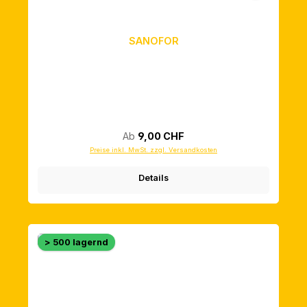
SANOFOR
Regulärer Preis:
Ab
9,00 CHF
Preise inkl. MwSt. zzgl. Versandkosten
Details
> 500 lagernd