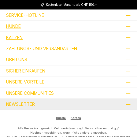
Kostenloser Versand ab CHF 150.–
SERVICE-HOTLINE
HUNDE
KATZEN
ZAHLUNGS- UND VERSANDARTEN
ÜBER UNS
SICHER EINKAUFEN
UNSERE VORTEILE
UNSERE COMMUNITIES
NEWSLETTER
Hunde
Katzen
Alle Preise inkl. gesetzl. Mehrwertsteuer zzgl.
Versandkosten
und ggf.
Nachnahmegebühren, wenn nicht anders angegeben.
© 2026 Zehentmayer Vitalstoffe AG - Alle Rechte vorbehalten. Theme by
ThemeWare®