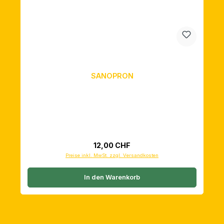
SANOPRON
Regulärer Preis:
12,00 CHF
Preise inkl. MwSt. zzgl. Versandkosten
In den Warenkorb