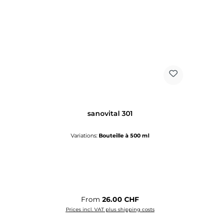
sanovital 301
Variations:
Bouteille à 500 ml
Regular price:
From
26.00 CHF
Prices incl. VAT plus shipping costs