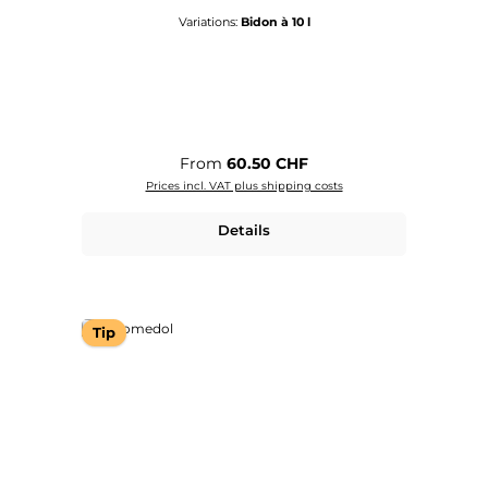
Variations:
Bidon à 10 l
Regular price:
From
60.50 CHF
Prices incl. VAT plus shipping costs
Details
Tip