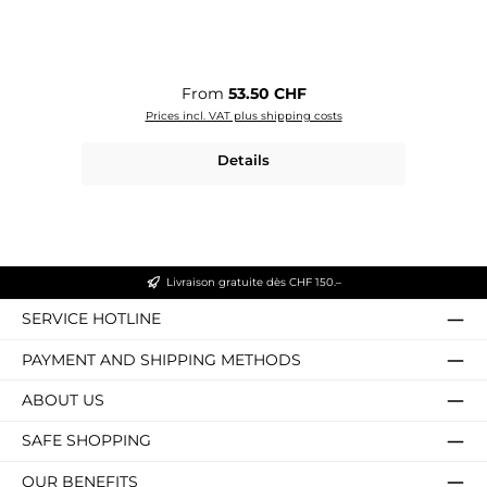
Regular price:
From
53.50 CHF
Prices incl. VAT plus shipping costs
Details
Livraison gratuite dès CHF 150.–
SERVICE HOTLINE
PAYMENT AND SHIPPING METHODS
ABOUT US
SAFE SHOPPING
OUR BENEFITS