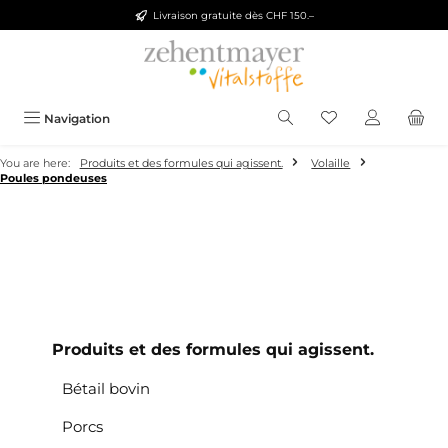
Livraison gratuite dès CHF 150.–
Skip to main content
You have 0 wishlis
Navigation
You are here:
Produits et des formules qui agissent.
Volaille
Poules pondeuses
Produits et des formules qui agissent.
Bétail bovin
Porcs