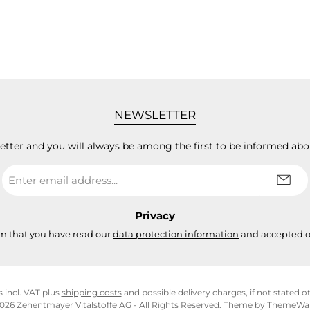
NEWSLETTER
letter and you will always be among the first to be informed abo
Email
address
*
Privacy
rm that you have read our
data protection information
and accepted 
s incl. VAT plus
shipping costs
and possible delivery charges, if not stated o
026 Zehentmayer Vitalstoffe AG - All Rights Reserved. Theme by
ThemeWa