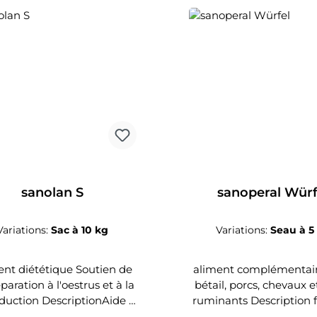
sanolan S
sanoperal Würf
Variations:
Sac à 10 kg
Variations:
Seau à 5
ent diététique Soutien de
aliment complémentai
paration à l'oestrus et à la
bétail, porcs, chevaux e
duction DescriptionAide à
ruminants Description f
nter le stress, favorise les
la santé des organ