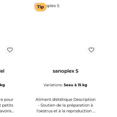
Tip
el
sanoplex S
 kg
Variations:
Seau à 15 kg
re pour
Aliment diététique Description
t petits
- Soutien de la préparation à
avorise
l‘oestrus et à la reproduction -
es
favorise des chaleurs bien