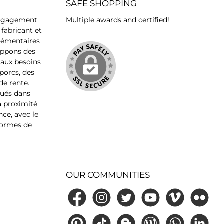
SAFE SHOPPING
0 mg
nitine
’engagement
Multiple awards and certified!
0 mg
fabricant et
sBHT 12
lémentaires
e de
oppons des
uies:
 aux besoins
la mise
 porcs, des
 la mise
de rente.
rsverrat:
qués dans
es jours
à proximité
ce, avec le
 normes de
OUR COMMUNITIES
Facebook
Instagram
Twitter
YouTube
Vimeo
Flickr