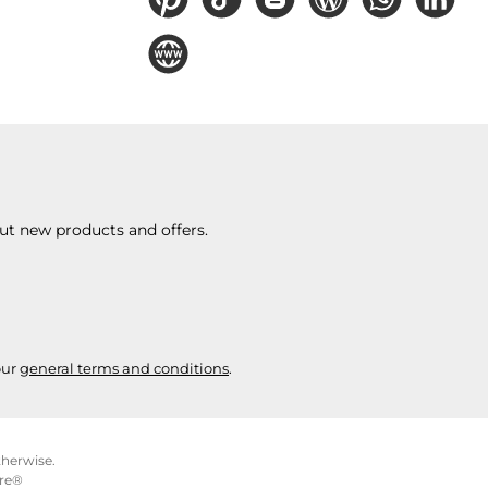
Pinterest
TikTok
Blogger
Blog
WhatsApp
LinkedIn
Website
ut new products and offers.
our
general terms and conditions
.
therwise.
re®