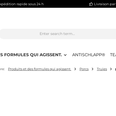
xpédition rapide sous 24 h
Livraison par
S FORMULES QUI AGISSENT.
ANTISCHLAPP®
T
re:
Produits et des formules qui agissent.
Porcs
Truies