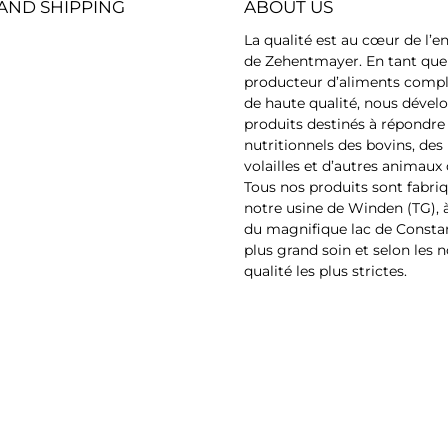
AND SHIPPING
ABOUT US
g une fois
pantothénique 1'60
choline 400 mg L-car
La qualité est au cœur de l
45'000 mg fer 10'00
de Zehentmayer. En tant que 
additifs technologique
producteur d’aliments comp
mgBHA 12 mgGallat
de haute qualité, nous dével
propyle 5 mgDosagetr
produits destinés à répondre
environ 10 jours avant 
nutritionnels des bovins, des
bas jusqu'à 3 jours après
volailles et d’autres animaux 
bas 2 x 2 ml tous les jou
Tous nos produits sont fabri
si nécessaire 4 ml tous l
notre usine de Winden (TG), 
du magnifique lac de Constan
plus grand soin et selon les
qualité les plus strictes.