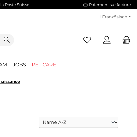
 la Poste Suisse
Paiement sur facture
Französisch
You have 0 wishlist i
EAM
JOBS
PET CARE
naissance