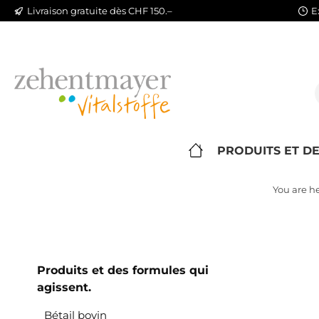
Livraison gratuite dès CHF 150.–
E
ip to main content
Skip to search
Skip to main navigation
PRODUITS ET DE
You are he
Produits et des formules qui
agissent.
Bétail bovin