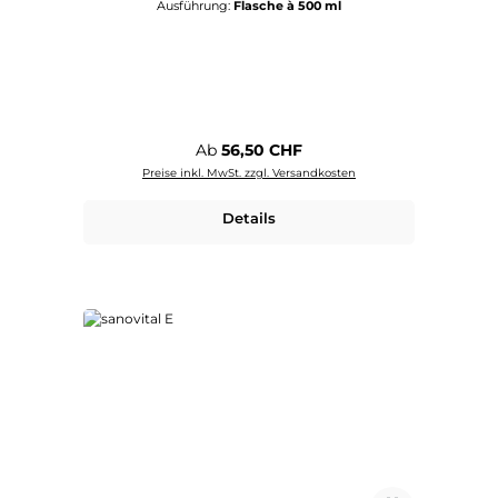
Ausführung:
Flasche à 500 ml
Regulärer Preis:
Ab
56,50 CHF
Preise inkl. MwSt. zzgl. Versandkosten
Details