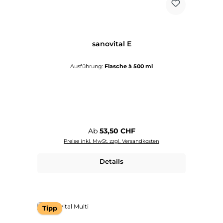
sanovital E
Ausführung:
Flasche à 500 ml
Regulärer Preis:
Ab
53,50 CHF
Preise inkl. MwSt. zzgl. Versandkosten
Details
Tipp