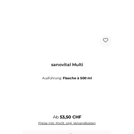
sanovital Multi
Ausführung:
Flasche à 500 ml
Regulärer Preis:
Ab
53,50 CHF
Preise inkl. MwSt. zzgl. Versandkosten