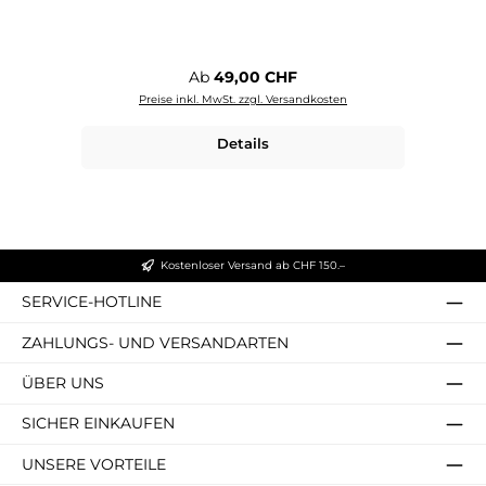
Regulärer Preis:
Ab
49,00 CHF
Preise inkl. MwSt. zzgl. Versandkosten
Details
Kostenloser Versand ab CHF 150.–
SERVICE-HOTLINE
ZAHLUNGS- UND VERSANDARTEN
ÜBER UNS
SICHER EINKAUFEN
UNSERE VORTEILE