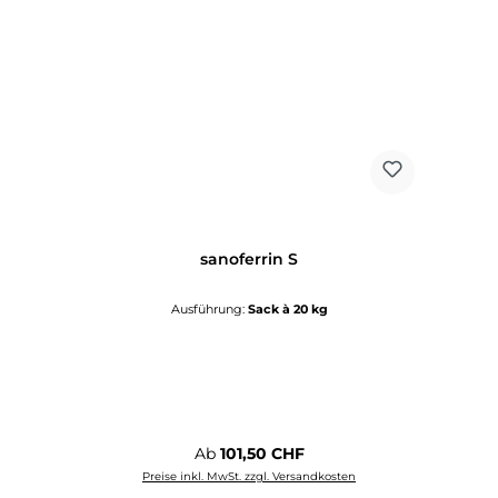
sanoferrin S
Ausführung:
Sack à 20 kg
Regulärer Preis:
Ab
101,50 CHF
Preise inkl. MwSt. zzgl. Versandkosten