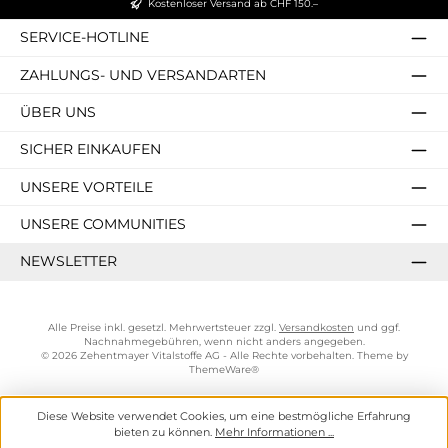
Kostenloser Versand ab CHF 150.–
SERVICE-HOTLINE
ZAHLUNGS- UND VERSANDARTEN
ÜBER UNS
SICHER EINKAUFEN
UNSERE VORTEILE
UNSERE COMMUNITIES
NEWSLETTER
Alle Preise inkl. gesetzl. Mehrwertsteuer zzgl.
Versandkosten
und ggf.
Nachnahmegebühren, wenn nicht anders angegeben.
© 2026 Zehentmayer Vitalstoffe AG - Alle Rechte vorbehalten. Theme by
ThemeWare®
Diese Website verwendet Cookies, um eine bestmögliche Erfahrung
bieten zu können.
Mehr Informationen ...