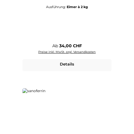
Ausführung:
Eimer à 2 kg
Regulärer Preis:
Ab
34,00 CHF
Preise inkl. MwSt. zzgl. Versandkosten
Details