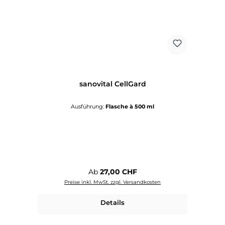
sanovital CellGard
Ausführung:
Flasche à 500 ml
Regulärer Preis:
Ab
27,00 CHF
Preise inkl. MwSt. zzgl. Versandkosten
Details