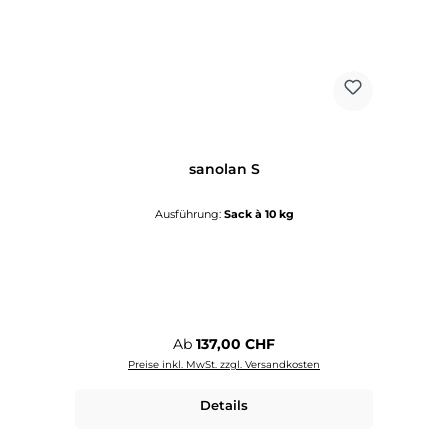
sanolan S
Ausführung:
Sack à 10 kg
Regulärer Preis:
Ab
137,00 CHF
Preise inkl. MwSt. zzgl. Versandkosten
Details