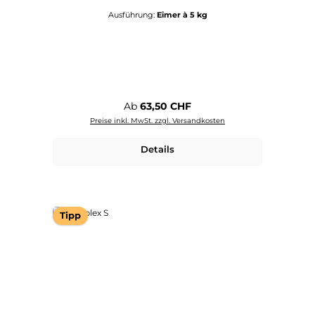
Ausführung:
Eimer à 5 kg
Regulärer Preis:
Ab
63,50 CHF
Preise inkl. MwSt. zzgl. Versandkosten
Details
Tipp