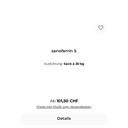
sanoferrin S
Ausführung:
Sack à 20 kg
Regulärer Preis:
Ab
101,50 CHF
Preise inkl. MwSt. zzgl. Versandkosten
Details