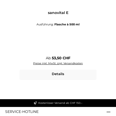
sanovital E
Ausführung:
Flasche à 500 ml
Regulärer Preis:
Ab
53,50 CHF
Preise inkl. MwSt. zzgl. Versandkosten
Details
Kostenloser Versand ab CHF 150.–
SERVICE-HOTLINE