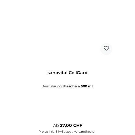
sanovital CellGard
Ausführung:
Flasche à 500 ml
Regulärer Preis:
Ab
27,00 CHF
Preise inkl. MwSt. zzgl. Versandkosten