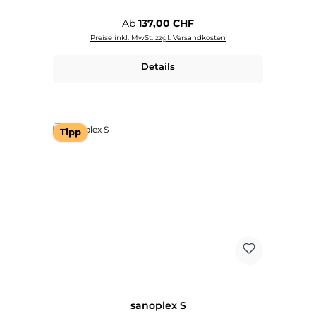
Regulärer Preis:
Ab
137,00 CHF
Preise inkl. MwSt. zzgl. Versandkosten
Details
Tipp
sanoplex S