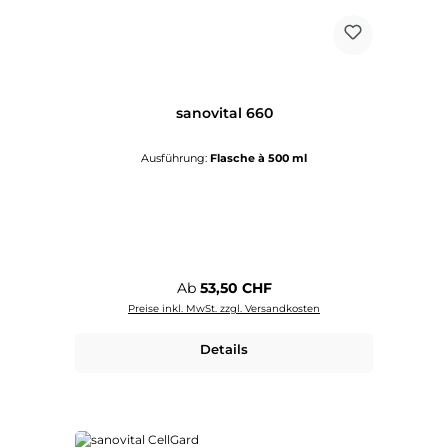
sanovital 660
Ausführung:
Flasche à 500 ml
Regulärer Preis:
Ab
53,50 CHF
Preise inkl. MwSt. zzgl. Versandkosten
Details