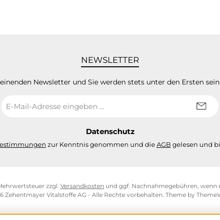
NEWSLETTER
heinenden Newsletter und Sie werden stets unter den Ersten sei
E-
Mail-
Adresse
*
Datenschutz
bestimmungen
zur Kenntnis genommen und die
AGB
gelesen und bi
. Mehrwertsteuer zzgl.
Versandkosten
und ggf. Nachnahmegebühren, wenn n
6 Zehentmayer Vitalstoffe AG - Alle Rechte vorbehalten. Theme by
Theme