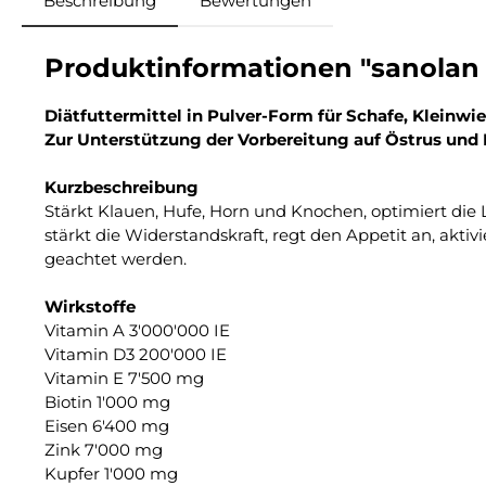
Beschreibung
Bewertungen
Produktinformationen "sanolan
Diätfuttermittel in Pulver-Form für Schafe, Kleinwi
Zur Unterstützung der Vorbereitung auf Östrus und
Kurzbeschreibung
Stärkt Klauen, Hufe, Horn und Knochen, optimiert die L
stärkt die Widerstandskraft, regt den Appetit an, akt
geachtet werden.
Wirkstoffe
Vitamin A 3'000'000 IE
Vitamin D3 200'000 IE
Vitamin E 7'500 mg
Biotin 1'000 mg
Eisen 6'400 mg
Zink 7'000 mg
Kupfer 1'000 mg