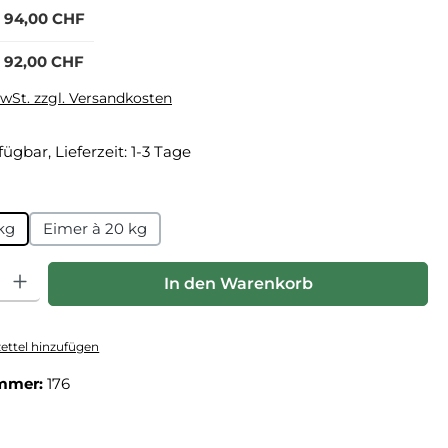
94,00 CHF
92,00 CHF
MwSt. zzgl. Versandkosten
fügbar, Lieferzeit: 1-3 Tage
auswählen
kg
Eimer à 20 kg
hl: Gib den gewünschten Wert ein oder benutze die Schaltfläche
In den Warenkorb
ttel hinzufügen
mmer:
176