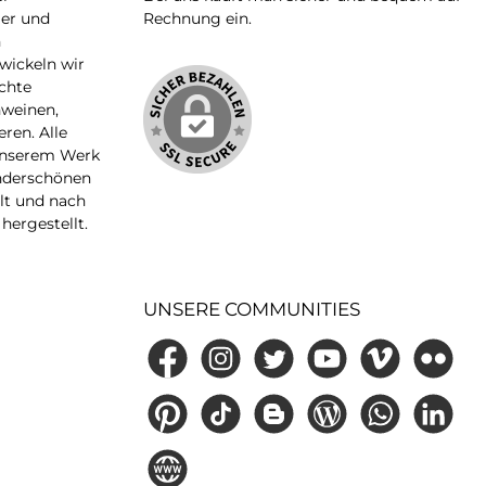
ler und
Rechnung ein.
n
wickeln wir
chte
hweinen,
ren. Alle
unserem Werk
nderschönen
lt und nach
hergestellt.
UNSERE COMMUNITIES
Facebook
Instagram
Twitter
YouTube
Vimeo
Flickr
Pinterest
TikTok
Blogger
Blog
WhatsApp
LinkedIn
Website