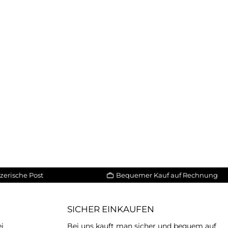
zerische Post
Bequemer Kauf auf Rechnung
SICHER EINKAUFEN
ei
Bei uns kauft man sicher und bequem auf