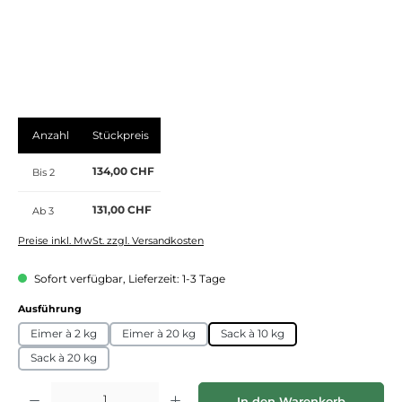
Anzahl
Stückpreis
134,00 CHF
Bis
2
131,00 CHF
Ab
3
Preise inkl. MwSt. zzgl. Versandkosten
Sofort verfügbar, Lieferzeit: 1-3 Tage
auswählen
Ausführung
Eimer à 2 kg
Eimer à 20 kg
Sack à 10 kg
Sack à 20 kg
Produkt Anzahl: Gib den gewünschten Wert ein oder benutze die Schaltflächen
In den Warenkorb