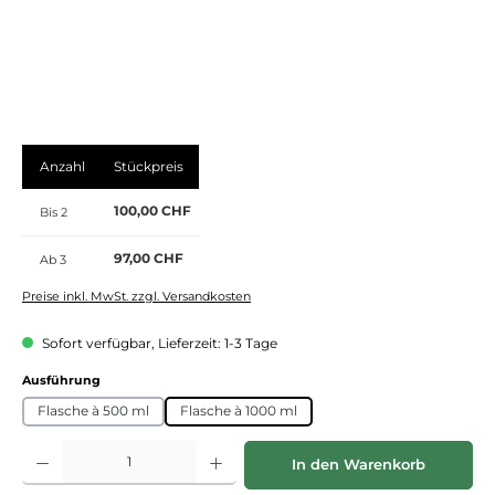
Anzahl
Stückpreis
100,00 CHF
Bis
2
97,00 CHF
Ab
3
Preise inkl. MwSt. zzgl. Versandkosten
Sofort verfügbar, Lieferzeit: 1-3 Tage
auswählen
Ausführung
Flasche à 500 ml
Flasche à 1000 ml
Produkt Anzahl: Gib den gewünschten Wert ein oder benutze die Schaltflächen
In den Warenkorb