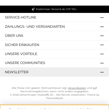
Kostenloser Versand ab CHF 150.–
SERVICE-HOTLINE
ZAHLUNGS- UND VERSANDARTEN
ÜBER UNS
SICHER EINKAUFEN
UNSERE VORTEILE
UNSERE COMMUNITIES
NEWSLETTER
Alle Preise inkl. gesetzl. Mehrwertsteuer zzgl.
Versandkosten
und ggf.
Nachnahmegebühren, wenn nicht anders angegeben.
© 2026 Zehentmayer Vitalstoffe AG - Alle Rechte vorbehalten. Theme by
ThemeWare®