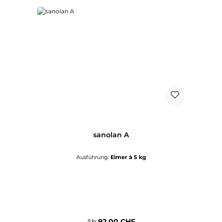
sanolan A
Ausführung:
Eimer à 5 kg
Regulärer Preis:
Ab
92,00 CHF