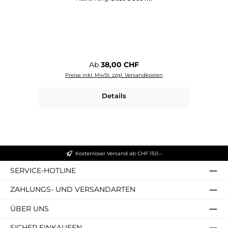
Regulärer Preis:
Ab
38,00 CHF
Preise inkl. MwSt. zzgl. Versandkosten
Details
Kostenloser Versand ab CHF 150.–
SERVICE-HOTLINE
ZAHLUNGS- UND VERSANDARTEN
ÜBER UNS
SICHER EINKAUFEN